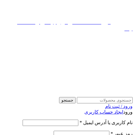
همین حالا استعلام قیمت کن 09106626009 - 91690179 021
بزرگترین
فروشگاه تخصصی لوازم یدکی و قطعات
ایسوزو
همین حالا استعلام قیمت کن 09106626009 - 91690179 021
جستجو
ورود / ثبت نام
ورود
ایجاد حساب کاربری
نام کاربری یا آدرس ایمیل
*
رمز عبور
*