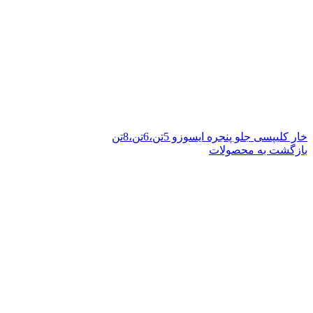
خار کلیپسی جلو پنجره ایسوزو 5تن،6تن،8تن
بازگشت به محصولات