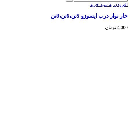
افزودن به سبد خرید
خار نوار درب ایسوزو 5تن،6تن،8تن
4,000
تومان