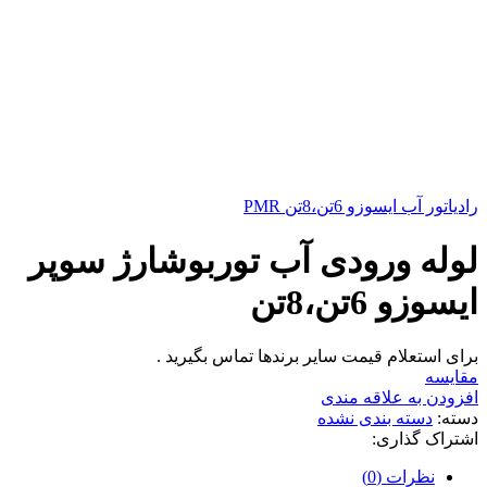
رادیاتور آب ایسوزو 6تن،8تن PMR
لوله ورودی آب توربوشارژ سوپر
ایسوزو 6تن،8تن
برای استعلام قیمت سایر برندها تماس بگیرید .
مقایسه
افزودن به علاقه مندی
دسته:
دسته بندی نشده
اشتراک گذاری:
نظرات (0)