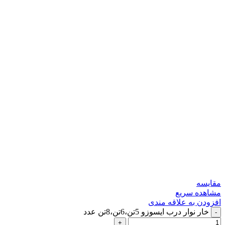
مقایسه
مشاهده سریع
افزودن به علاقه مندی
خار نوار درب ایسوزو 5تن،6تن،8تن عدد