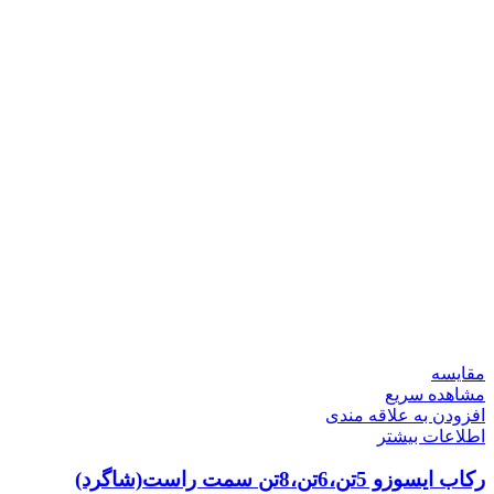
مقایسه
مشاهده سریع
افزودن به علاقه مندی
اطلاعات بیشتر
رکاب ایسوزو 5تن،6تن،8تن سمت راست(شاگرد)