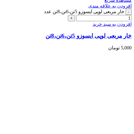
مشاهده سریع
افزودن به علاقه مندی
خار مربعی لوپی ایسوزو 5تن،6تن،8تن عدد
افزودن به سبد خرید
خار مربعی لوپی ایسوزو 5تن،6تن،8تن
5,000
تومان