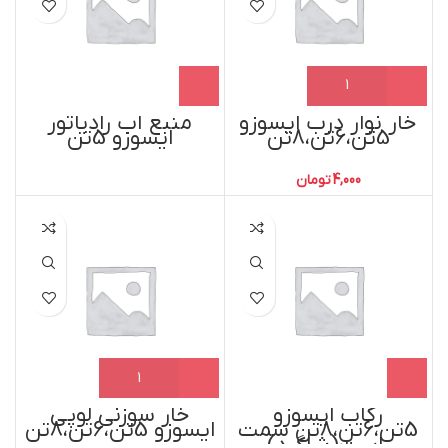
خار نوار درب ایسوزو
منبع آب رادیاتور
5تن،6تن،8تن
ایسوزو 5تن
4,000
تومان
رکاب ایسوزو
خار سوزنی لوپی
5تن،6تن،8تن سمت
ایسوزو 5تن،6تن،8تن
راست(شاگرد)