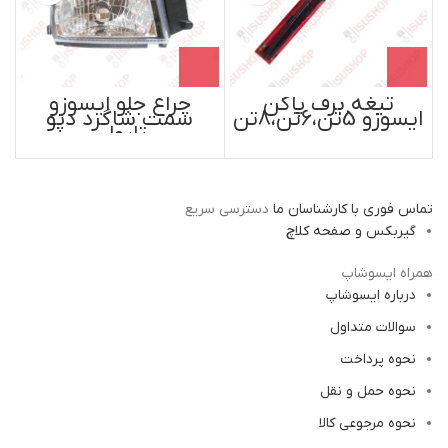
تیغه برف پاکن
چراغ جلو ایسوزو
ایسوزو 5تن،6تن،8تن
سمت شاگرد دپو
تایوان
تماس فوری با کارشناسان ما
دسترسی سریع
گیربکس و صفحه کلاچ
همراه ایسوشاپ
درباره ایسوشاپ
سوالات متداول
نحوه پرداخت
نحوه حمل و نقل
نحوه مرجوعی کالا