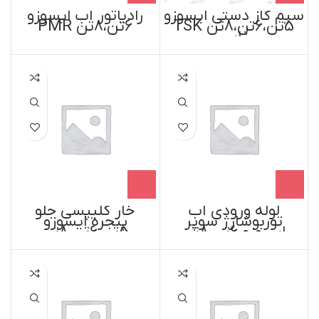
سیم گاز دستی ایسوزو
رادیاتور آب ایسوزو
5تن،6تن،8تن TSK
6تن،8تن PMR
ژاپن
لوله ورودی آب
خار کلیپسی جلو
توربوشارژ سوپر
پنجره ایسوزو
ایسوزو 6تن،8تن
5تن،6تن،8تن