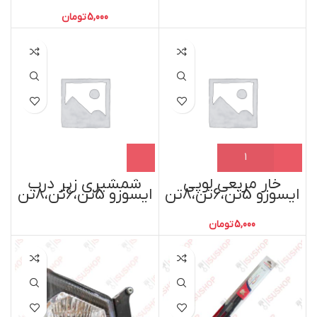
5,000
تومان
خار مربعی لوپی
شمشیری زیر درب
ایسوزو 5تن،6تن،8تن
ایسوزو 5تن،6تن،8تن
5,000
تومان