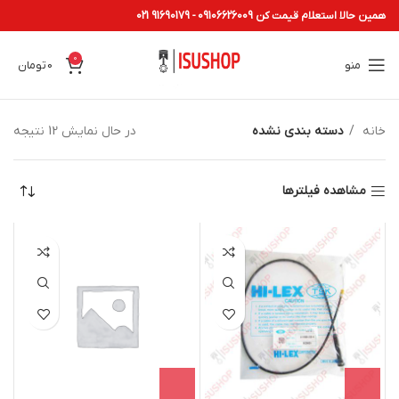
همین حالا استعلام قیمت کن 09106626009 - 91690179 021
0
منو
0
تومان
خانه
دسته بندی نشده
در حال نمایش 12 نتیجه
مشاهده فیلترها