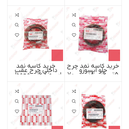
ایسوزو موتور ژاپن
6تن،8تن،پی700
ABS اصل ایسوزو
موتور ژاپن
خرید کاسه نمد چرخ
خرید کاسه نمد
جلو ایسوزو
داخلی چرخ عقب
5تن،6تن،8تن،پی70
ایسوزو 6تن معمولی
0 اصل ایسوزو موتور
ایسوزوموتور ژاپن
ژاپن