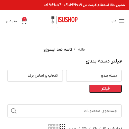
همین حالا استعلام قیمت کن 09106626009 - 91690179 021
0
منو
0
تومان
خانه
کاسه نمد ایسوزو
فیلتر دسته بندی
دسته بندی
انتخاب بر اساس برند
فیلتر
نمایش
12
24
36
همه