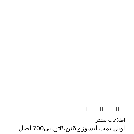
اطلاعات بیشتر
اویل پمپ ایسوزو 6تن،8تن،پی700 اصل