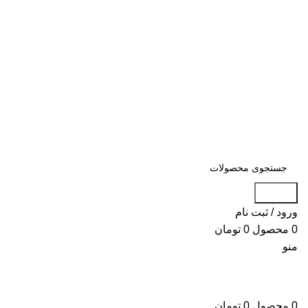
همین حالا استعلام قیمت کن 09106626009 - 91690179
021
بزرگترین
فروشگاه تخصصی لوازم یدکی و
قطعات ایسوزو
همین حالا استعلام قیمت کن 09106626009 - 91690179 021
جستجو
ورود / ثبت نام
0
محصول
0
تومان
منو
0
محصول
0
تومان