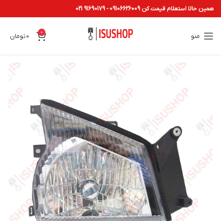
همین حالا استعلام قیمت کن 09106626009 - 91690179 021
0
منو
0
تومان