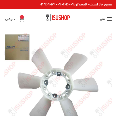
همین حالا استعلام قیمت کن 09106626009 - 91690179 021
0
منو
0
تومان