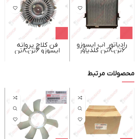
رادیاتور آب ایسوزو
فن کلاچ پروانه
6تن،8تن گلدپاور
ایسوزو 6تن،8تن
شیماهید ژاپن
محصولات مرتبط