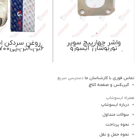
اطلاعات بیشتر
اطلاعات بیشتر
واشر چهارپیچ سوپر
روغن سردکن ای
توربوشارژ ایسوزو
6تن،8تن،پی700 Vigor
6تن،8تن،پی 700 اصل
ایسوزو موتور ژاپن
تماس فوری با کارشناسان ما
دسترسی سریع
گیربکس و صفحه کلاچ
همراه ایسوشاپ
درباره ایسوشاپ
سوالات متداول
نحوه پرداخت
نحوه حمل و نقل