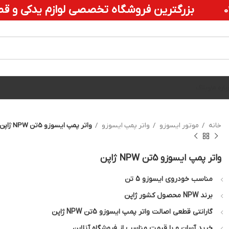
بزرگترین
فروشگاه تخصصی لوازم یدکی و قط
باره ما
وبلاگ
خانه
موتور ایسوزو
واتر پمپ ایسوزو
واتر پمپ ایسوزو 5تن NPW ژاپن
واتر پمپ ایسوزو 5تن NPW ژاپن
مناسب خودروی ایسوزو 5 تن
برند NPW محصول کشور ژاپن
گارانتی قطعی اصالت واتر پمپ ایسوزو 5تن NPW ژاپن
خرید آسان و با قیمت مناسب از فروشگاه آنلاین