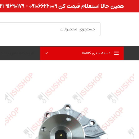
همین حالا استعلام قیمت کن 09106626009 - 91690179 021
دسته بندی کالاها
فروشگاه
تماس با ما
در