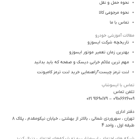
نحوه حمل و نقل
نحوه مرجوعی کالا
تماس با ما
مقالات آموزشی خودرو
تاریخچه شرکت ایسوزو
بهترین زمان تعمیر موتور ایسوزو
مهم ترین علائم خرابی دیسک و صفحه که باید بدانید
لنت ترمز چیست؟راهنمایی خرید لنت ترمز کامیونت
تماس با ایسوشاپ
تلفن تماس
09106626009 – 91690179 021
دفتر اداری
تهران ، سهروردی شمالی ، بالاتر از بهشتی ، خیابان نیکومقدم ، پلاک ۸
طبقه اول ، واحد 4
شبکه‌ های اجتماعی ایسوشاپ رو تو شبکه‌های اجتماعی دنبال کنید