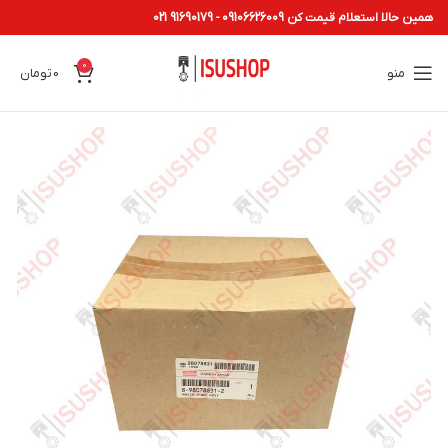
همین حالا استعلام قیمت کن 09106626009 - 91690179 021
0
منو
0
تومان