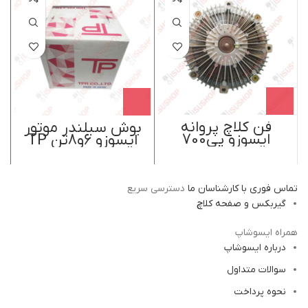
فن کلاچ پروانه
بوش سیلندر موتور
ایسوزو پی700
ایسوزو 6و8تن TP
شیماهید ژاپن
ژاپن
تماس فوری با کارشناسان ما
دسترسی سریع
گیربکس و صفحه کلاچ
همراه ایسوشاپ
درباره ایسوشاپ
سوالات متداول
نحوه پرداخت