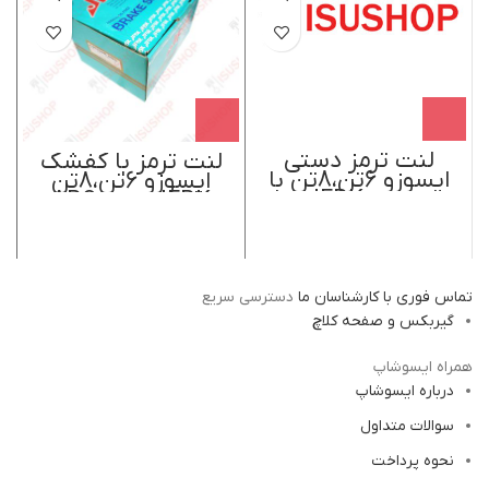
لنت ترمز دستی
لنت ترمز با کفشک
ایسوزو 6تن،8تن با
ایسوزو 6تن،8تن
لوازم اصل JFBK ژاپن
JFBK ژاپن ABS
تماس فوری با کارشناسان ما
دسترسی سریع
گیربکس و صفحه کلاچ
همراه ایسوشاپ
درباره ایسوشاپ
سوالات متداول
نحوه پرداخت