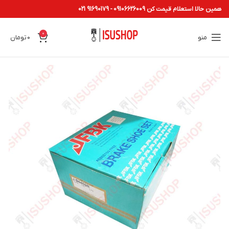
همین حالا استعلام قیمت کن 09106626009 - 91690179 021
0
منو
0
تومان