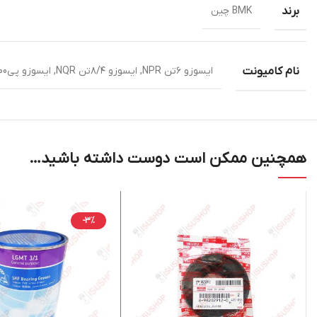
برند
BMK چین
نام کامیونت
ایسوزو ۶تن NPR, ایسوزو ۸/۴تن NQR, ایسوزو پی700 6تن NPR75K, ایسوزو پی700 ۸/۴تن NPR75M
همچنین ممکن است دوست داشته باشید…
-3%