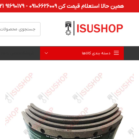
همین حالا استعلام قیمت کن 09106626009 - 91690179 021
دسته بندی کالاها
فروشگاه
تماس با ما
در