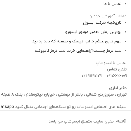
تماس با ما
مقالات آموزشی خودرو
تاریخچه شرکت ایسوزو
بهترین زمان تعمیر موتور ایسوزو
مهم ترین علائم خرابی دیسک و صفحه که باید بدانید
لنت ترمز چیست؟راهنمایی خرید لنت ترمز کامیونت
تماس با ایسوشاپ
تلفن تماس
09106626009 – 91690179 021
دفتر اداری
تهران ، سهروردی شمالی ، بالاتر از بهشتی ، خیابان نیکومقدم ، پلاک ۸ طبقه اول ، واحد 4
شبکه‌ های اجتماعی ایسوشاپ رو تو شبکه‌های اجتماعی دنبال کنید
atsapp
©تمام حقوق سایت متعلق ایسوشاپ می باشد.