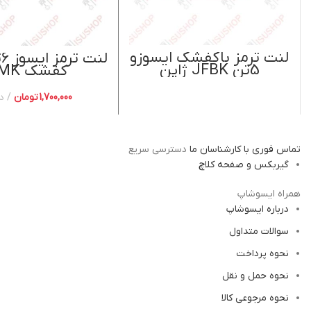
اطلاعات بیشتر
افزودن به
لنت ترمز باکفشک ایسوزو
ل
5تن JFBK ژاپن
کفشک BMK
1,700,000
تومان
د
تماس فوری با کارشناسان ما
دسترسی سریع
گیربکس و صفحه کلاچ
همراه ایسوشاپ
درباره ایسوشاپ
سوالات متداول
نحوه پرداخت
نحوه حمل و نقل
نحوه مرجوعی کالا