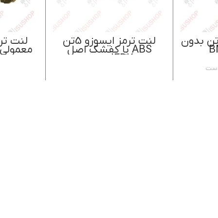
 سبد خرید
اطلاعات بیشتر
نت ترمز ایسوز 6تن بدون
لنت ترمز ایسوزو 5تن
ABS با کفشک اصل
معمولی ب
JFBK ژاپن
ست