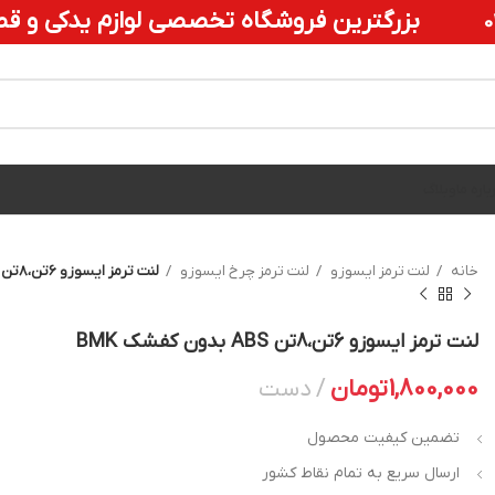
بزرگترین
فروشگاه تخصصی لوازم یدکی و قط
باره ما
وبلاگ
خانه
لنت ترمز ایسوزو
لنت ترمز چرخ ایسوزو
لنت ترمز ایسوزو 6تن،8تن ABS بدون کفشک BMK
لنت ترمز ایسوزو 6تن،8تن ABS بدون کفشک BMK
1,800,000
تومان
دست
تضمین کیفیت محصول
ارسال سریع به تمام نقاط کشور