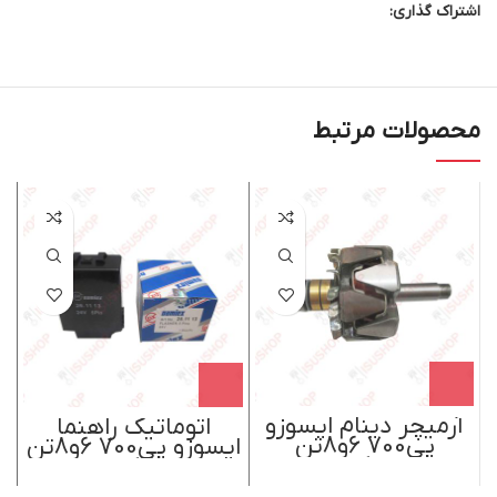
اشتراک گذاری:
محصولات مرتبط
آرمیچر دینام ایسوزو
اتوماتیک راهنما
پی700 6و8تن
ایسوزو پی700 6و8تن
دامکس
دامکس