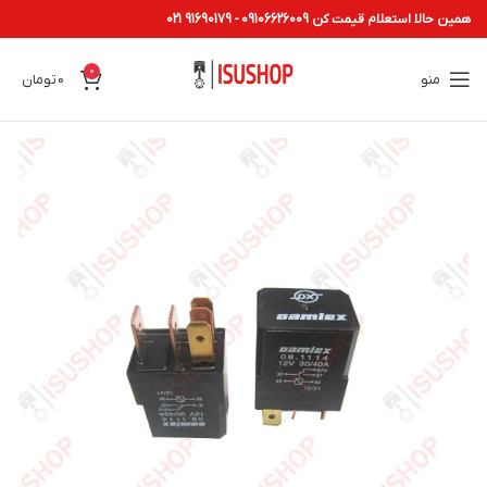
همین حالا استعلام قیمت کن 09106626009 - 91690179 021
0
منو
0
تومان