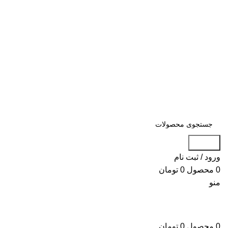
همین حالا استعلام قیمت کن 09106626009 - 91690179
021
بزرگترین
فروشگاه تخصصی لوازم یدکی و
قطعات ایسوزو
همین حالا استعلام قیمت کن 09106626009 - 91690179 021
جستجو
ورود / ثبت نام
0
محصول
0
تومان
منو
0
محصول
0
تومان