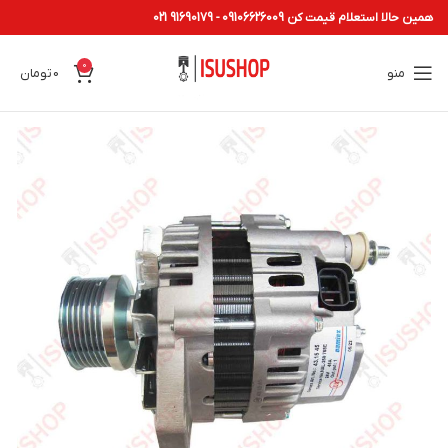
همین حالا استعلام قیمت کن 09106626009 - 91690179 021
0
منو
0
تومان