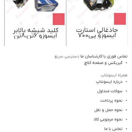
جاذغالی استارت
کلید شیشه بالابر
ایسوزو پی700
ایسوزو 6تن،8تن
دامکس
سمت راننده دامکس
Damiex
تماس فوری با کارشناسان ما
دسترسی سریع
گیربکس و صفحه کلاچ
همراه ایسوشاپ
درباره ایسوشاپ
سوالات متداول
نحوه پرداخت
نحوه حمل و نقل
نحوه مرجوعی کالا
تماس با ما