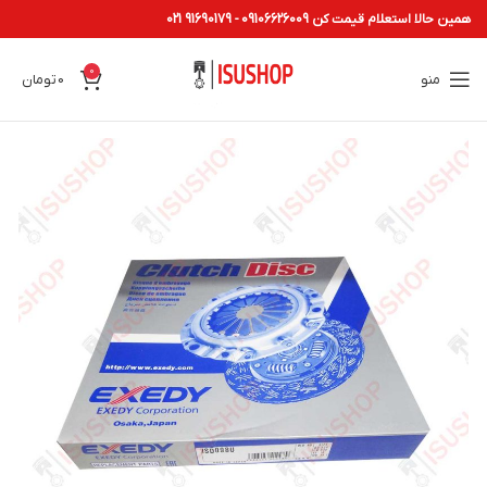
همین حالا استعلام قیمت کن 09106626009 - 91690179 021
0
منو
0
تومان