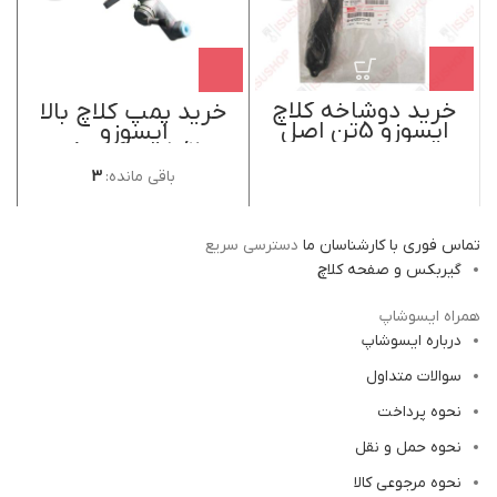
خرید دوشاخه کلاچ
خرید پمپ کلاچ بالا
خ
ایسوزو 5تن اصل
ایسوزو
ایسوزوموتور ژاپن
5/200تن،6تن،8تن
اصل ایسوزو موتور
باقی مانده:
3
ژاپن
تماس فوری با کارشناسان ما
دسترسی سریع
گیربکس و صفحه کلاچ
همراه ایسوشاپ
درباره ایسوشاپ
سوالات متداول
نحوه پرداخت
نحوه حمل و نقل
نحوه مرجوعی کالا