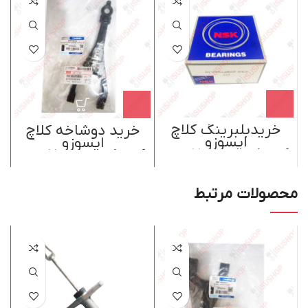
خریدبلبرینگ کلاچ
خرید دوشاخه کلاچ
ایسوزو
ایسوزو
6تن،8تن،پی700 اصل
6تن،8تن،پی700 اصل
NSK ژاپن
ایسوزو موتور ژاپن
محصولات مرتبط