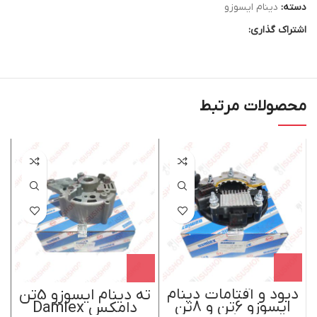
دسته:
دینام ایسوزو
اشتراک گذاری:
محصولات مرتبط
دیود و آفتامات دینام
ته دینام ایسوزو 5تن
ایسوزو 6تن و 8تن
دامکس Damiex