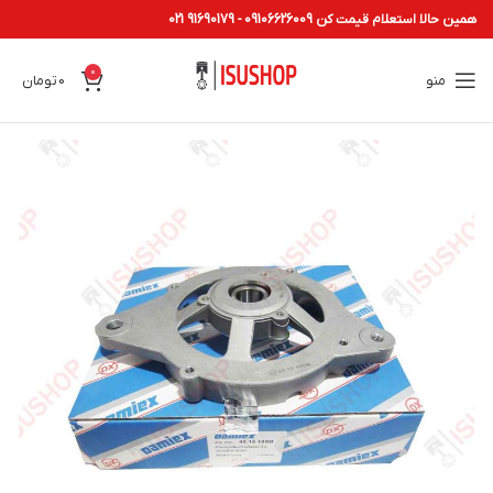
همین حالا استعلام قیمت کن 09106626009 - 91690179 021
0
منو
0
تومان