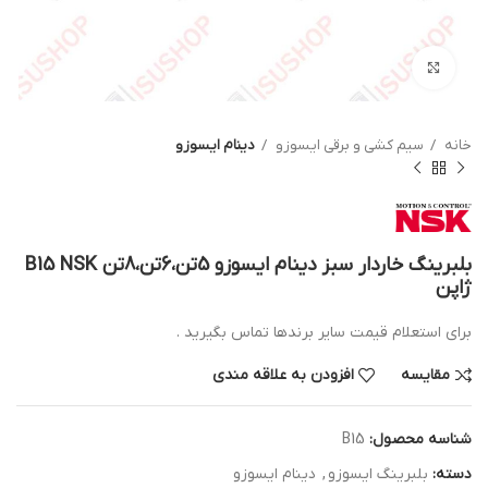
بزرگنمایی تصویر
خانه
سیم کشی و برقی ایسوزو
دینام ایسوزو
بلبرینگ خاردار سبز دینام ایسوزو 5تن،6تن،8تن B15 NSK
ژاپن
برای استعلام قیمت سایر برندها تماس بگیرید .
مقایسه
افزودن به علاقه مندی
شناسه محصول:
B15
دسته:
بلبرینگ ایسوزو
,
دینام ایسوزو