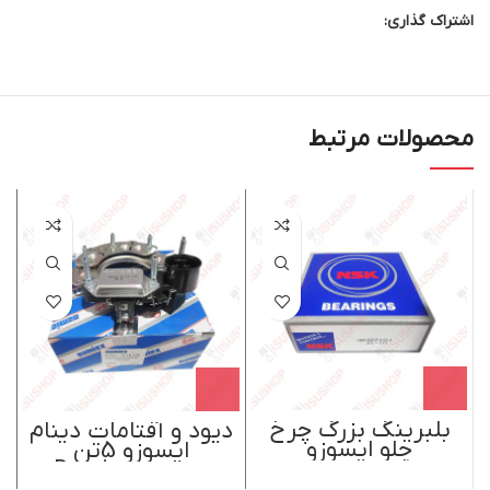
اشتراک گذاری:
محصولات مرتبط
بلبرینگ بزرگ چرخ
دیود و آفتامات دینام
آ
جلو ایسوزو
ایسوزو 5تن
5تن دامکس
5تن،ایسوزو
دامکسDamiex
6تن،ایسوزو 8تن