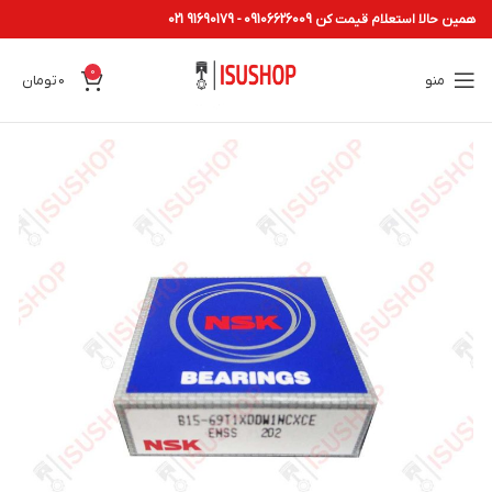
همین حالا استعلام قیمت کن 09106626009 - 91690179 021
0
منو
0
تومان