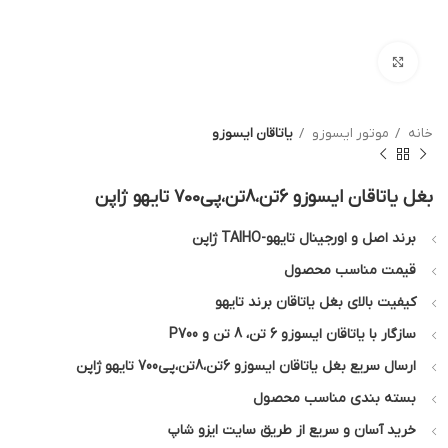
بزرگنمایی تصویر
خانه
موتور ایسوزو
یاتاقان ایسوزو
بغل یاتاقان ایسوزو 6تن،8تن،پی700 تایهو ژاپن
برند اصل و اورجینال تایهو-TAIHO ژاپن
قیمت مناسب محصول
کیفیت بالای بغل یاتاقان برند تایهو
سازگار با یاتاقان ایسوزو 6 تن، 8 تن و P700
ارسال سریع بغل یاتاقان ایسوزو 6تن،8تن،پی700 تایهو ژاپن
بسته بندی مناسب محصول
خرید آسان و سریع از طریق سایت ایزو شاپ