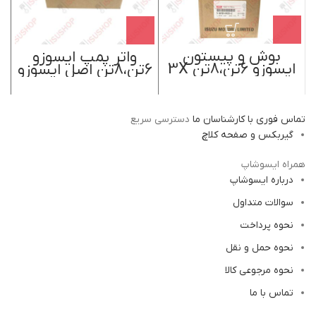
بوش و پیستون
واتر پمپ ایسوزو
ایسوزو 6تن،8تن 3X
6تن،8تن اصل ایسوزو
رینگ سبز اصل
موتور ژاپن
ایسوزو موتور ژاپن
تماس فوری با کارشناسان ما
دسترسی سریع
گیربکس و صفحه کلاچ
همراه ایسوشاپ
درباره ایسوشاپ
سوالات متداول
نحوه پرداخت
نحوه حمل و نقل
نحوه مرجوعی کالا
تماس با ما