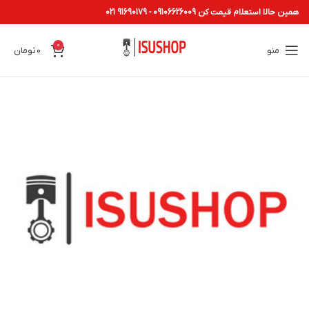
همین حالا استعلام قیمت کن 09106626009 - 91690179 021
0
منو
0
تومان