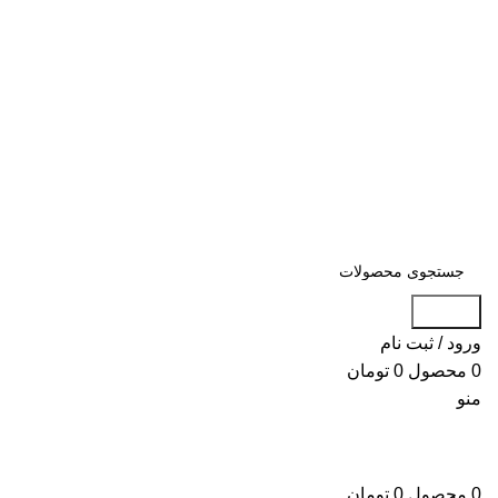
همین حالا استعلام قیمت کن 09106626009 - 91690179
021
بزرگترین
فروشگاه تخصصی لوازم یدکی و
قطعات ایسوزو
همین حالا استعلام قیمت کن 09106626009 - 91690179 021
جستجو
ورود / ثبت نام
0
محصول
0
تومان
منو
0
محصول
0
تومان