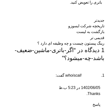
باتری را تعویض کنید.
جدیدتر
تاریخچه شرکت ایسوزو
بازگشت به لیست
قدیمی تر
رینگ پیستون چیست و چه وظیفه ای دارد ؟
1 دیدگاه در “
اگر-باتری-ماشین-ضعیف-
باشد-چه-میشود؟
”
whoiscall
گفت:
1402/06/05 در 5:23 ب.ظ
Thanks.
پاسخ