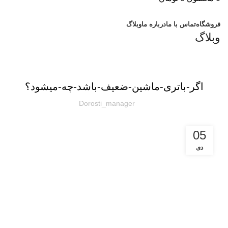
دسته بندی کالاها
فروشگاه
تماس با ما
درباره ما
وبلاگ
وبلاگ
آموزشی
اگر-باتری-ماشین-ضعیف-باشد-چه-میشود؟
Dorosti_manager
05
دی