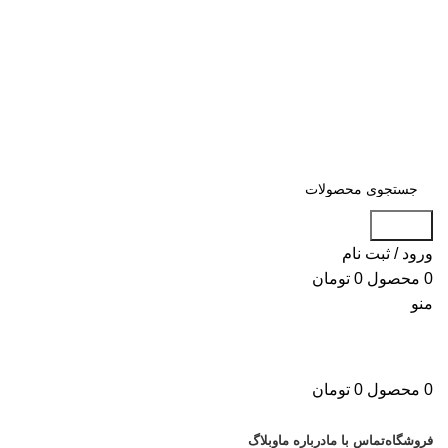
همین حالا استعلام قیمت کن 09106626009 - 91690179 021
بزرگترین
فروشگاه تخصصی لوازم یدکی و قطعات
همین حالا استعلام قیمت کن 09106626009 - 91690179 021
جستجو
ورود / ثبت نام
0
محصول
0
تومان
منو
0
محصول
0
تومان
دسته بندی کالاها
فروشگاه
تماس با ما
درباره ما
وبلاگ