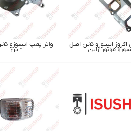
اطلاعات بیشتر
اطلاعات بیشتر
واتر پمپ ایسوزو 5تن NPW
ژاپن
کفشک اصل JFBK ژاپن