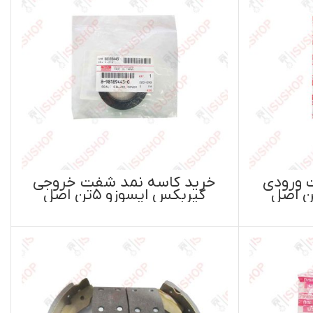
فت خروجی
گیربکس ایسوزو ۵تن اصل
ژاپن