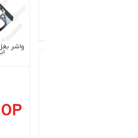
اطلاعات بیشتر
واشر بغل اگزوز ایسوزو ۵تن اصل
ایسوزو موتور ژاپن