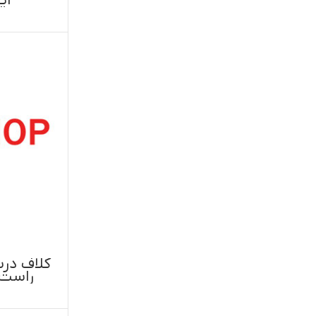
ایسوزو موتور ژاپن
۵تن،۶تن،۸تن،پی۷۰۰ اصل ژاپن
اطلاعات بیشتر
کلاف درب ایسوزو پی۷۰۰ سمت
راست(شاگرد) اصل تایوان
چپ