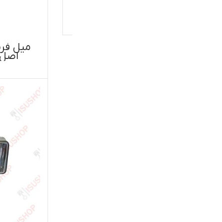
اطلاعات بیشتر
میل فرمان کوتاه ایسوزو ۵تن
اصل ایسوزو موتور ژاپن