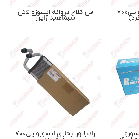
فن کلاچ پروانه ایسوزو ۵تن
پن
رادیاتور بخاری ایسوزو پی۷۰۰