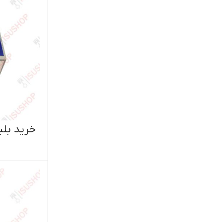
اطلاعات بیشتر
خرید بلبرینگ کلاچ ایسوزو 5تن
خرید
اصل NSK ژاپن