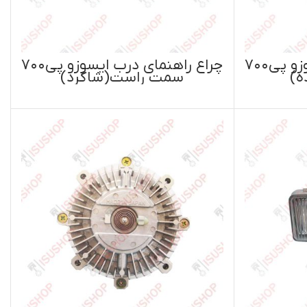
چراغ راهنمای درب ایسوزو پی۷۰۰
گرد)